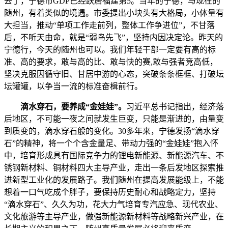
去了，宁德市GDP已经跃居福建第5。当年的宁德，与现在的
随州，有着类似的境遇。市委提出小块头有大格局，小体量有
大担当，推动“单项工作走前列，整体工作争进位”，不甘落
后，不听天由命，就是“弱鸟先飞”，坚持内因决定论。昨天的
宁德行，今天的随州也可以。我们年轻干部一定要有高的标
准、高的要求，敢与高的比、敢与快的赛,敢与强者竞高低，
坚决克服因循守旧、甘居中游的心态，突破条条框框、打破坛
坛罐罐，以争当一流的标准奋楫前行。
滴水穿石，要养成“金娃娃”。
习近平总书记指出，经济落
后地区，不可能一夜之间就发生巨变，只能是渐进的，由量变
到质变的，滴水穿石般的变化。30多年来，宁德发扬“滴水穿
石”的精神，将一个个含金量足、带动力强的“金娃娃”抱入怀
中，培育形成具有国际竞争力的锂电新能源、新能源汽车、不
锈钢新材料、铜材料四大主导产业，走出一条后发地区探索推
进新型工业化的发展路子。我们随州在提高发展能级上，不能
想着一口气吃成个胖子，要保持历史耐心和战略定力，坚持
“滴水穿石”、久久为功，花大力气培育专汽应急、现代农业、
文化旅游等主导产业，做强新能源新材料等战略新兴产业，在