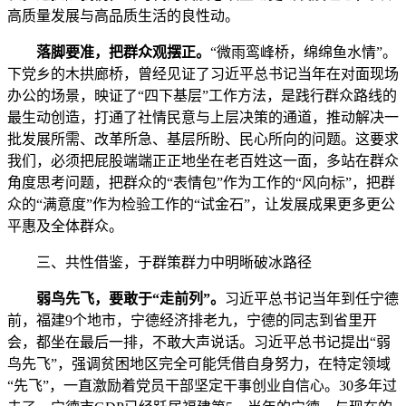
高质量发展与高品质生活的良性动。
落脚要准，把群众观摆正。
“微雨鸾峰桥，绵绵鱼水情”。
下党乡的木拱廊桥，曾经见证了习近平总书记当年在对面现场
办公的场景，映证了“四下基层”工作方法，是践行群众路线的
最生动创造，打通了社情民意与上层决策的通道，推动解决一
批发展所需、改革所急、基层所盼、民心所向的问题。这要求
我们，必须把屁股端端正正地坐在老百姓这一面，多站在群众
角度思考问题，把群众的“表情包”作为工作的“风向标”，把群
众的“满意度”作为检验工作的“试金石”，让发展成果更多更公
平惠及全体群众。
三、共性借鉴，于群策群力中明晰破冰路径
弱鸟先飞，要敢于“走前列”。
习近平总书记当年到任宁德
前，福建9个地市，宁德经济排老九，宁德的同志到省里开
会，都坐在最后一排，不敢大声说话。习近平总书记提出“弱
鸟先飞”，强调贫困地区完全可能凭借自身努力，在特定领域
“先飞”，一直激励着党员干部坚定干事创业自信心。30多年过