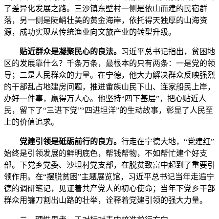
了差异化发展之路。三沙镇东壁村一侧是依山而建的民宿群
落，另一侧是陡峭壮美的黄金海岸，依托得天独厚的山海资
源，成功实现从传统渔业向文旅产业的转型升级。
贴近群众是凝聚民心的良法。
习近平总书记指出，贫困地
区的发展靠什么？千条万条，最根本的只有两条：一是党的领
导；二是人民群众的力量。在宁德，他大力解决群众反映强烈
的干部乱占地建房问题，推进畲族山民下山、连家船民上岸，
办好一件事，赢得万人心。他坚持“四下基层”，把心贴近人
民，留下了“三进下党”“四进坦洋”的生动故事，彰显了人民至
上的价值追求。
党建引领是砥砺前行的良方。
行走在宁德大地，“党建红”
始终是引领发展的鲜明底色，帮钱帮物，不如帮忙建个好支
部。下党乡党委、沙坦村党支部，在脱贫致富中起到了重要引
领作用。在“摆脱贫困”主题展览馆，习近平总书记当年走遍宁
德的调研笔记，见证着共产党人的初心使命；当年下党乡干部
群众用镰刀割出山路的壮举，诠释着党建引领的强大力量。