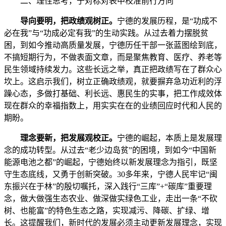
二、理性思考，于对标对表中校准前行方向
导向要明，把政绩观树正。
宁德的发展历程，是“功成不
必在我”与“功成必定有我”的生动实践。从过去着力摆脱贫
困，到如今推动高质量发展，宁德历任干部一张蓝图绘到底，
不搞短期行为，不做表面文章，而是聚焦教育、医疗、养老等
民生领域持续发力。这些长远之举，真正把政绩写在了群众心
坎上。这启示我们，树立正确政绩观，就要摒弃急功近利的浮
躁心态，多做打基础、利长远、惠民生的实事，把工作成效体
现在群众的幸福指数上，用实实在在的业绩回应时代和人民的
期盼。
理念要新，把发展观校正。
宁德的崛起，本质上是发展理
念的成功转型。从过去“老少边岛贫”的困境，到如今“中国新
能源电池之都”的崛起，宁德始终以新发展理念为指引，既坚
守生态底线，又勇于创新突破。30多年来，宁德人民牢记“闽
东振兴在于林”的殷切嘱托，深入践行“三库”+“碳库”重要理
念，做大做强生态农业、做深做实绿色工业，走出一条“不砍
树、也能富”的特色生态之路，实现减污、降碳、扩绿、增
长。这提醒我们，新时代的发展必须主动更新发展理念，实现