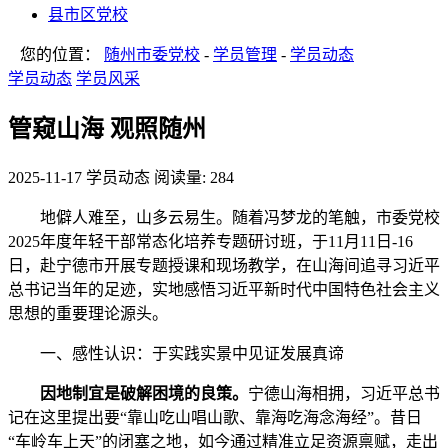
县市区党校
您的位置：
随州市委党校
-
学员管理
-
学员动态
学员动态
学员风采
管窥山海 观照随州
2025-11-17
学员动态
阅读量: 284
地僻人难至，山多云易生。随着冯梦龙的笔触，市委党校
2025年度年轻干部常态化培养专题研讨班，于11月11日-16
日，赴宁德市开展专题授课和现场教学，在山海间追寻习近平
总书记当年的足迹，实地感悟习近平新时代中国特色社会主义
思想的重要理论源头。
一、感性认识：于实践实景中见证发展真谛
因地制宜是破解困境的良策。
宁德山海相拥，习近平总书
记在这里提出要“靠山吃山唱山歌、靠海吃海念海经”。昔日
“车岭车上天”的闭塞之地，如今通过精准立足资源禀赋，走出