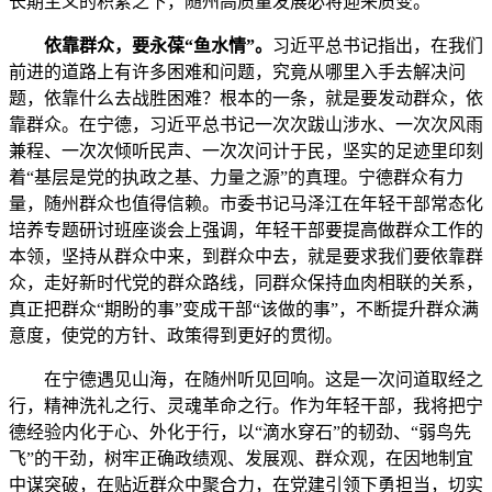
长期主义的积累之下，随州高质量发展必将迎来质变。
依靠群众，要永葆“鱼水情”。
习近平总书记指出，在我们
前进的道路上有许多困难和问题，究竟从哪里入手去解决问
题，依靠什么去战胜困难？根本的一条，就是要发动群众，依
靠群众。在宁德，习近平总书记一次次跋山涉水、一次次风雨
兼程、一次次倾听民声、一次次问计于民，坚实的足迹里印刻
着“基层是党的执政之基、力量之源”的真理。宁德群众有力
量，随州群众也值得信赖。市委书记马泽江在年轻干部常态化
培养专题研讨班座谈会上强调，年轻干部要提高做群众工作的
本领，坚持从群众中来，到群众中去，就是要求我们要依靠群
众，走好新时代党的群众路线，同群众保持血肉相联的关系，
真正把群众“期盼的事”变成干部“该做的事”，不断提升群众满
意度，使党的方针、政策得到更好的贯彻。
在宁德遇见山海，在随州听见回响。这是一次问道取经之
行，精神洗礼之行、灵魂革命之行。作为年轻干部，我将把宁
德经验内化于心、外化于行，以“滴水穿石”的韧劲、“弱鸟先
飞”的干劲，树牢正确政绩观、发展观、群众观，在因地制宜
中谋突破，在贴近群众中聚合力，在党建引领下勇担当，切实