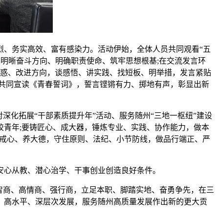
、务实高效、富有感染力。活动伊始，全体人员共同观看“五
步明晰奋斗方向、明确职责使命、筑牢思想根基;在交流发言环
困惑、改进方向，谈感悟、讲实践、找短板、明举措，发言紧贴
共同宣读《青春誓词》，誓言铿锵有力、掷地有声，彰显出新
化拓展“干部素质提升年”活动、服务随州“三地一枢纽”建设
青年;要铸匠心、成大器，锤炼专业、实践、协作能力，做本
存戒心、养大德，守住原则、法纪、小节防线，做品行端正、严
心从教、潜心治学、干事创业创造良好条件。
智商、高情商、强行商，立足本职、脚踏实地、奋勇争先，在三
、高水平、深层次发展，服务随州高质量发展作出新的更大贡