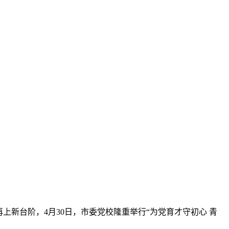
新台阶，4月30日，市委党校隆重举行“为党育才守初心 青