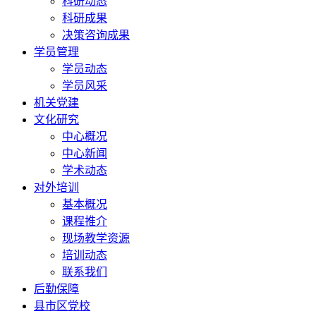
科研动态
科研成果
决策咨询成果
学员管理
学员动态
学员风采
机关党建
文化研究
中心概况
中心新闻
学术动态
对外培训
基本概况
课程推介
现场教学资源
培训动态
联系我们
后勤保障
县市区党校