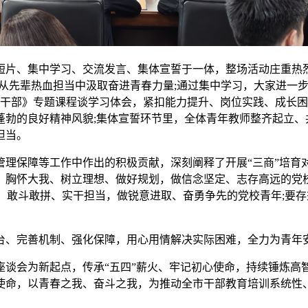
、集中学习、交流发言、集体宣誓于一体，整场活动庄重热烈
，从先辈热血担当中汲取奋进青春力量;通过集中学习，大家进一
好干部》专题课程谈学习体会，紧扣能力提升、岗位实践、成长
蓬勃的良好精神风貌;集体宣誓环节里，全体青年教师整齐起立、
担当。
保障等工作中作出的积极贡献，深刻阐释了开展“三商”培育对深
，胸怀大我、树立理想、做好规划，做信念坚定、志存高远的党校
”、敢斗敢拼、实干担当，做锐意进取、奋勇争先的党校青年;要
、完善机制、强化保障，用心用情解决实际困难，全力为青年安
会为新起点，传承“五四”薪火、牢记初心使命，持续锤炼高
使命，以青春之我、奋斗之我，为推动全市干部教育培训系统性