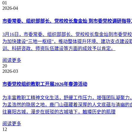
01
2026-04
市委常委、组织部部长、党校校长詹金灿 到市委党校调研指导
3月16日，市委常委、组织部部长、党校校长詹金灿到市委党
为加快建设“三地一枢纽”，推动整体提升环境、建功支点建
训、科研咨政、师资队伍建设等方面的成效予以肯定。
阅读更多
20
2026-03
市委党校组织教职工开展2026年春游活动
为丰富教职工精神文化生活，舒缓工作压力，增强团队凝聚力
为孟浩然的隐居之地，鹿门山蕴藏着深厚的人文底蕴与清幽的
往襄阳古城，漫步在斑驳的古城墙下，触摸历史的肌理
阅读更多
12