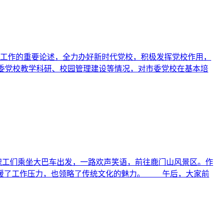
校工作的重要论述，全力办好新时代党校，积极发挥党校作用，
委党校教学科研、校园管理建设等情况，对市委党校在基本培
职工们乘坐大巴车出发，一路欢声笑语，前往鹿门山风景区。作
舒缓了工作压力，也领略了传统文化的魅力。 午后，大家前