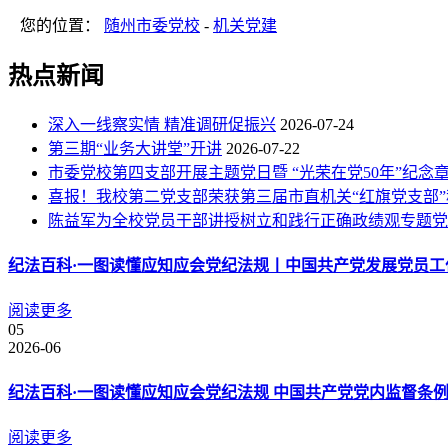
您的位置：
随州市委党校
-
机关党建
热点新闻
深入一线察实情 精准调研促振兴
2026-07-24
第三期“业务大讲堂”开讲
2026-07-22
市委党校第四支部开展主题党日暨 “光荣在党50年”纪念
喜报！我校第二党支部荣获第三届市直机关“红旗党支部”
陈益军为全校党员干部讲授树立和践行正确政绩观专题党
纪法百科·一图读懂应知应会党纪法规丨中国共产党发展党员工
阅读更多
05
2026-06
纪法百科·一图读懂应知应会党纪法规 中国共产党党内监督条
阅读更多