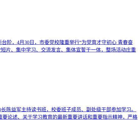
阶，4月30日，市委党校隆重举行“为党育才守初心 青春奋
短片、集中学习、交流发言、集体宣誓于一体，整场活动庄重
院)长陈益军主持读书班，校委班子成员、副处级干部参加学习。
要论述、关于学习教育的最新重要讲话和重要指示精神，严格