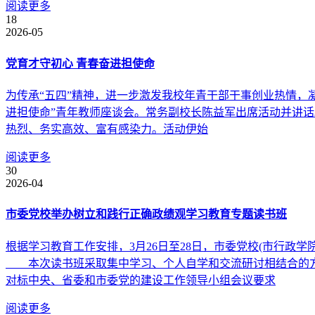
阅读更多
18
2026-05
党育才守初心 青春奋进担使命
为传承“五四”精神，进一步激发我校年青干部干事创业热情，
进担使命”青年教师座谈会。常务副校长陈益军出席活动并讲
热烈、务实高效、富有感染力。活动伊始
阅读更多
30
2026-04
市委党校举办树立和践行正确政绩观学习教育专题读书班
根据学习教育工作安排，3月26日至28日，市委党校(市行政
本次读书班采取集中学习、个人自学和交流研讨相结合的方
对标中央、省委和市委党的建设工作领导小组会议要求
阅读更多