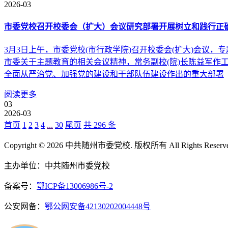
2026-03
市委党校召开校委会（扩大）会议研究部署开展树立和践行正
3月3日上午，市委党校(市行政学院)召开校委会(扩大)会
市委关于主题教育的相关会议精神，常务副校(院)长陈益军
全面从严治党、加强党的建设和干部队伍建设作出的重大部署
阅读更多
03
2026-03
首页
1
2
3
4
...
30
尾页
共 296 条
Copyright © 2026 中共随州市委党校. 版权所有 All Rights Reserv
主办单位：中共随州市委党校
备案号：
鄂ICP备13006986号-2
公安网备：
鄂公网安备42130202004448号