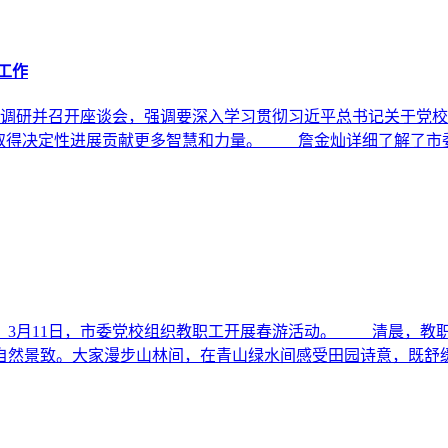
工作
校调研并召开座谈会，强调要深入学习贯彻习近平总书记关于党
设取得决定性进展贡献更多智慧和力量。 詹金灿详细了解了市
，3月11日，市委党校组织教职工开展春游活动。 清晨，教
自然景致。大家漫步山林间，在青山绿水间感受田园诗意，既