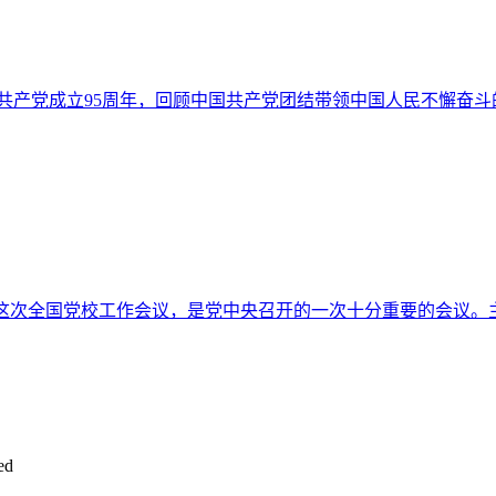
产党成立95周年，回顾中国共产党团结带领中国人民不懈奋斗
近平 这次全国党校工作会议，是党中央召开的一次十分重要的会
ed